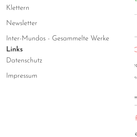
Klettern
Newsletter
Autismuszentren
Inter-Mundos - Gesammelte Werke
Links
Netzwerk Autismus Niederbayern 
Datenschutz
Beratungsstelle für Autismus in N
Impressum
Meine erste persönliche Anlaufstelle nach mein
Autismus-Kompetenzzentrum Ober
Beratungsstelle für Autismus in Ob