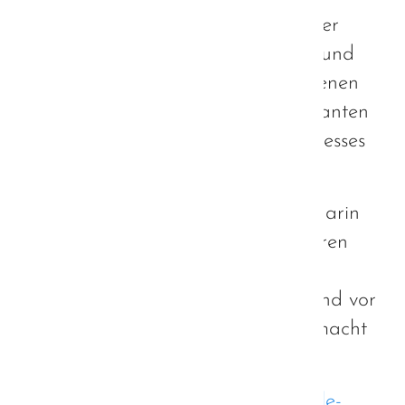
Im nachfolgendem Gespräch mit der
Ministerin konnten wir uns intensiv und
auf Augenhöhe über den vergangenen
Projektverlauf, sowie die noch geplanten
Teile des Strategieentwicklungsprozesses
austauschen.
Dieses Gespräch hat mich wieder darin
bekräftigt, dass unser Projekt in "ihren
Händen" gut aufgehoben ist. Frau
Schreyer ist eine beeindruckende und vor
allem authentische Frau und dies macht
mich durchaus hoffen.
https://www.stmas.bayern.de/aktuelle-