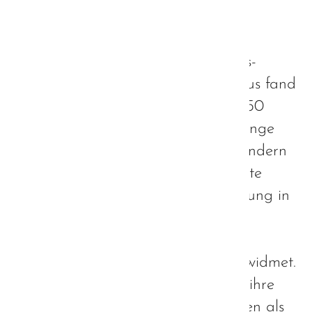
Fachtag der Hanns-Seidel-
Stiftung - ein Rückblick
Der diesjährige Fachtag der Hanns-
Seidel-Stiftung zum Thema Autismus fand
am 19. November statt. Mit über 350
Teilnehmern war dieser nicht nur lange
vor Anmeldeschluss ausgebucht, sondern
stellte auch wieder einmal die größte
Fachtagung der Hanns-Seidel-Stiftung in
diesem Jahr dar. Das Thema des
Fachtages war heuer völlig der
bayerischen Autismus-Strategie gewidmet.
Alle Teilnehmer waren eingeladen, ihre
persönlichen Anliegen und Ansichten als