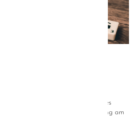
Vorabinformationen zum
Fachtag der Hanns-Seidel-
Stiftung
Diese Information richtet sich
hauptsächlich an die Teilnehmer des
Fachtages der Hanns-Seidel-Stiftung am
kommenden Dienstag.