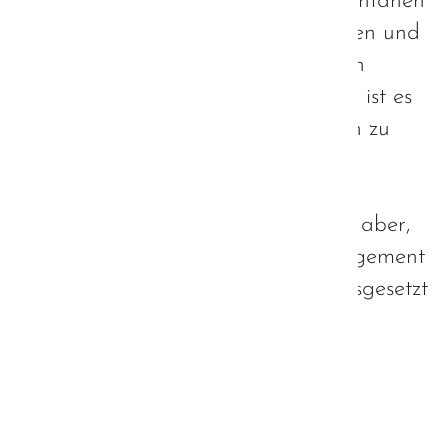
Engagement. Gerade in der momentanen
Situation, den fehlenden Fachkräften und
der immer weiter voranschreitenden
Zersplitterung unserer Gesellschaft, ist es
wichtiger denn je, sich ehrenamtlich zu
engagieren und seinen Teil zum
Funktionieren der Gesellschaft
beizutragen. Problematisch wird es aber,
wenn dieses gesellschaftliche Engagement
ausgenutzt - ja, als gegeben vorausgesetzt
wird.
Weiterlesen …