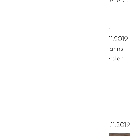
zu Gast, um mit mir eine Einkaufsszene zu
drehen und die damit verbundene
Reizüberflutung von Autisten zu
visualisieren.Ausgestrahlt wurde der
Beitrag in der Abendschau vom 19.11.2019
- also pünktlich zum Fachtag der Hanns-
Seidel-Stiftung, auf dem auch die ersten
Ergebnisse der Autismus-Strategie
veröffentlicht wurden.
Weiterlesen …
17.11.2019