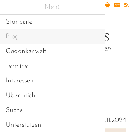
Menü
Startseite
Blog
Gedankenwelt
Termine
Interessen
Erfahrungen und
Über mich
Sichtweisen (Blog)
Suche
08.11.2024
Unterstützen