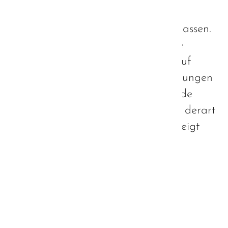
weitere Impulse in die weitere
Strategieentwicklung einfließen zu lassen.
Umso gespannter waren daher alle
Beteiligten, wie die Öffentlichkeit auf
unsere bisher erarbeiteten Empfehlungen
reagieren würde. Aus diesem Grunde
freut es mich außerordentlich, dass derart
viel Interesse an unserer Arbeit gezeigt
wurde und die Gespräche und
Diskussionen durchweg konstruktiv
verliefen.
Weiterlesen …