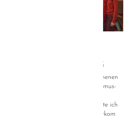
Quelle: StMAS
Autismus-Strategie -
Pressemitteilung des StMAS
Zusammen mit meinen lieb gewonnenen
Kollegen aus der bayerischen Autismus-
Strategie und der bayerischen
Sozialministerin Frau Schreyer durfte ich
heute einer Führung durch das Autkom
Oberbayern beiwohnen.