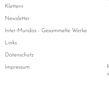
Klettern
Newsletter
Inter-Mundos - Gesammelte Werke
27.01.2020, 18:30 Uhr
Links
Datenschutz
Lockeres, bunt gemischtes Tre
Impressum
Findet monatlich im Herzen Strau
Zurück