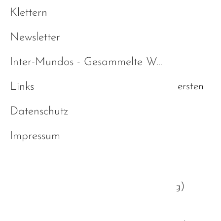
Klettern
13.10.2023, 19:00 Uhr
Newsletter
Inter-Mundos - Gesammelte Werke
Links
Dieser Termin wiederholt sich jeden ersten
Freitag im Monat.
Datenschutz
Impressum
Emporium
(
Ludwigplatz 14, 94447 Plattling
)