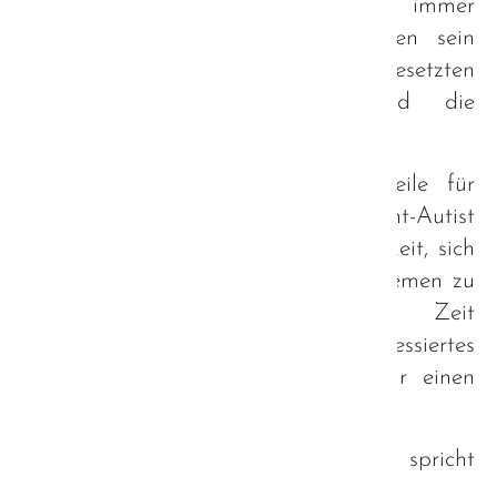
Unsere Treffen in Plattling zeugen immer
wieder davon, wie gesellig Autisten sein
können, wenn die gesetzten
Rahmenbedingungen passen und die
Chemie untereinander stimmt.
So bieten unsere Treffen mittlerweile für
Groß und Klein - Autist und Nicht-Autist
eine gern wahrgenommene Möglichkeit, sich
ausgelassen über alle möglichen Themen zu
unterhalten und eine schöne Zeit
miteinander zu erleben. Auch interessiertes
Fachpersonal ist jederzeit gerne für einen
Austausch willkommen!
Die stetig wachsende Teilnehmerzahl spricht
hier für sich.