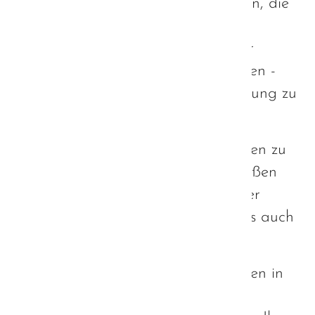
Defizite ist? Was ist mit den Autisten, die
ihre sozialen Defizite mit hohem
Kraftaufwand und auf Kosten ihrer
Lebensqualität kompensieren können -
sind wir weniger würdig, Unterstützung zu
erfahren?
Wann hören wir endlich auf, Autisten zu
benachteiligen, die selbst einen großen
Teil zu ihrer eigenen Teilhabe an der
Gesellschaft leisten können und dies auch
Tag für Tag tun?
Wann hören wir endlich auf, Autisten in
Schubladen packen zu wollen, die