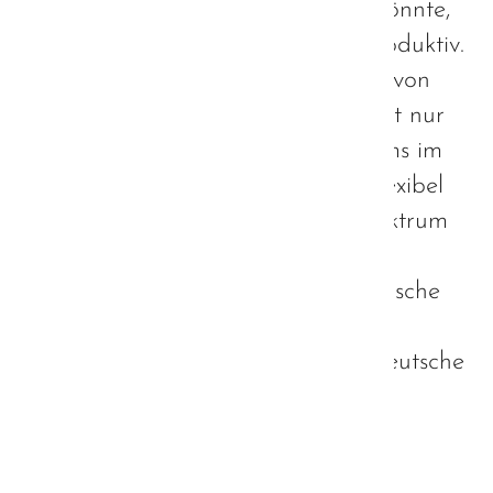
diese leichter mit Autisten haben könnte,
wäre schließlich mehr als kontraproduktiv.
Es wäre fatal - für jeden einzelnen von
uns. Zudem darf die Strategie nicht nur
einen bestimmten Teil des Spektrums im
Fokus haben. Sie muss hingegen flexibel
genug sein, um das komplette Spektrum
abdecken zu können. Dies alles ist
insbesondere wichtig, da die bayerische
Autismus-Strategie durchaus auch
Vorbildcharakter für eine bundesdeutsche
Autismus-Strategie haben könnte.
Weiterlesen …