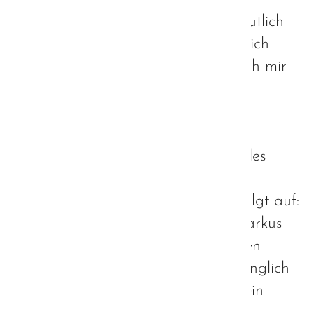
Aiwanger mit seiner Aussage vermutlich
auch recht, da Herr Söder tatsächlich
kein Autist ist. Zumindest möchte ich mir
nicht anmaßen, das Gegenteil zu
behaupten. Allerdings ist seine
Begründung, warum unser
Ministerpräsident kein Autist sei, alles
andere als schmeichelhaft für uns
Autisten. Denn diese führt er wie folgt auf:
"Ich habe einen guten Draht zu Markus
Söder gefunden und möchte meinen
Einfluss ausnutzen. Er ist sehr zugänglich
für gute Ideen. Markus Söder ist kein
Autist, sondern geht auch auf gute