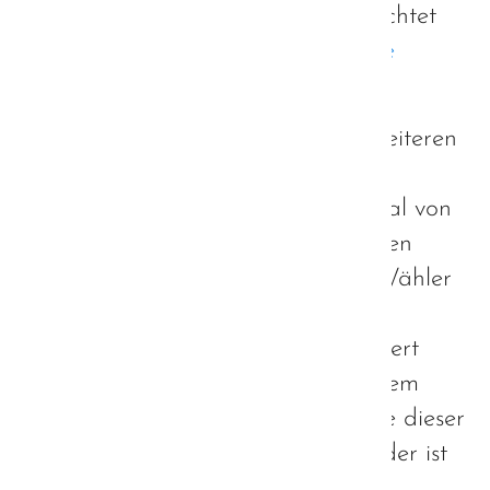
letzten Zeit immer häufiger beobachtet
werden (
wie bereits an dieser Stelle
berichtet
).
Erst vor Kurzem kam es zu einer weiteren
unbedachten, negativ konnotierten
Verwendung dieses Begriffs. Diesmal von
niemand Geringerem, als dem neuen
Koalitionspartner der CSU, Freie Wähler
Chef und stellvertretender
Ministerpräsident von Bayern, Hubert
Aiwanger. In einem Interview mit dem
Landshuter Wochenblatt attestierte dieser
nämlich anerkennend, "Markus Söder ist
kein Autist". Grundsätzlich hat Herr