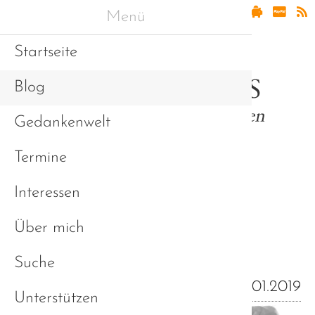
Menü
Startseite
Blog
Gedankenwelt
Termine
Interessen
Erfahrungen und
Über mich
Sichtweisen (Blog)
Suche
23.01.2019
Unterstützen