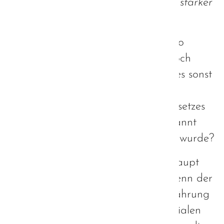
und seine individuellen Bedürfnisse stärker
in den Mittelpunkt."
Was in der Theorie gar nicht mal so
schlecht klingt, ist in der Praxis jedoch
kaum anzutreffen. Oder wie kann es sonst
sein, dass vielen Autisten seit dem
Inkrafttreten des Bundesteilhabegesetzes
deutschlandweit deren GdB aberkannt
oder ihre Pflegestufe zurückgestuft wurde?
Wie kann ein solches Gesetz überhaupt
Anwendung bei Autisten finden, wenn der
entscheidende Faktor bei der Gewährung
eines GdB die Ausprägung der sozialen