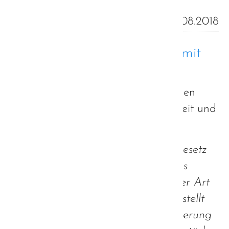
26.08.2018
Bundesteilhabegesetz nicht mit
Autismus vereinbar
Aus einem Schreiben des Bayerischen
Staatsministeriums für Familie, Arbeit und
Soziales:
"In Bezug auf das Bundesteilhabegesetz
können wir Ihnen mitteilen, dass das
Bundesteilhabegesetz nicht nach der Art
der Behinderung unterscheidet. Es stellt
vielmehr den Menschen mit Behinderung