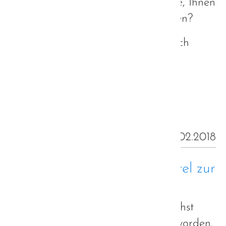
irgendjemand für sie definiert hatte, Ihnen
aber eigentlich nicht gerecht werden?
Wann fangen wir endlich an, einfach
zuzuhören?
Weiterlesen …
16.02.2018
Autismus als politisches Mittel zur
Diffamierung
Autist als Schimpfwort? Was zunächst
absurd klingt ist leider Realität geworden.