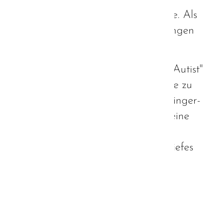
Vorschläge ein und hört auf andere. Als
sein Stellvertreter habe ich einen engen
Kontakt zu ihm."
Um dem Missstand zu begegnen, "Autist"
in herabwürdigender Art und Weise zu
verwenden, haben wir (Silke Wanninger-
Bachem, Werner Kelnhofer und meine
Wenigkeit) uns entschlossen, Herrn
Aiwanger in Form eines offenen Briefes
um eine Stellungnahme zu bitten.
Weiterlesen …