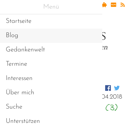
Menü
Startseite
Blog
Gedankenwelt
Termine
Interessen
Über mich
30.04.2018
Scheinbare Normalität (3)
Suche
- Autismus unter der
Unterstützen