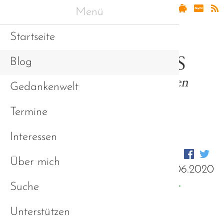
Menü
Startseite
Blog
Gedankenwelt
Termine
Interessen
Über mich
14.06.2020
Petition "Selbsthilfe ist
Suche
systemrelevant!"
Unterstützen