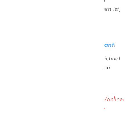
oder Therapeuten nur eingeschränkt
möglich, bzw. komplett weggebrochen ist,
zeigt sich, welch' wichtige Stütze die
Selbsthilfe darstellt. Sie ist eine der
wesentlichen Stützpfeiler unserer
Gesellschaft und somit
systemrelevant
!
Ich habe die Petition bereits unterzeichnet
und möchte euch bitten, diese Petition
ebenfalls mit eurer Unterschrift zu
unterstützen.
https://www.openpetition.de/petition/online/s
und-selbstorganisierte-initiativen-als-
systemrelevant-einordnen