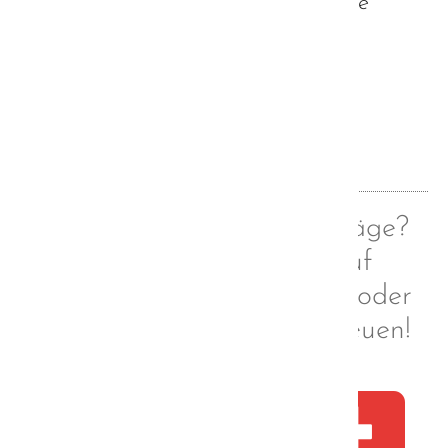
Vielen Dank im Voraus und herzliche
Grüße
Thomas Schneider
Zurück
Euch gefallen meine Beiträge?
Dann folgt mir doch auf
Facebook, Instagram und/oder
Tumblr. Ich würde mich freuen!