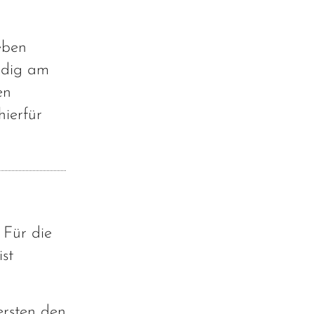
eben
ndig am
en
hierfür
 Für die
st
ersten den