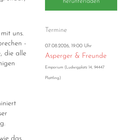
herunterladen
Termine
mit uns.
prechen -
07.08.2026, 19:00 Uhr
 die alle
Asperger & Freunde
nigen
Emporium
(
Ludwigplatz 14, 94447
Plattling
)
iniert
ser
g.
wie das