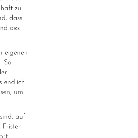
chaft zu
nd, dass
und des
n eigenen
. So
der
s endlich
ssen, um
sind, auf
 Fristen
ort