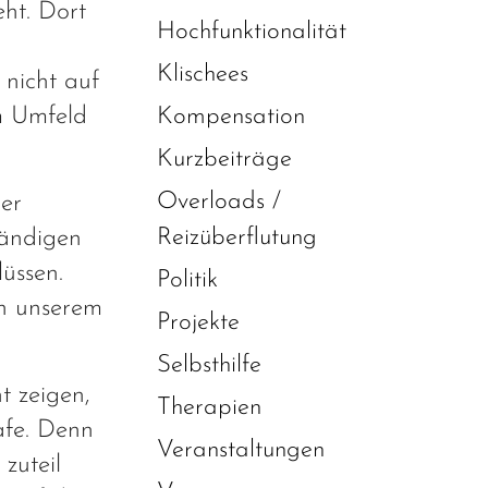
eht. Dort
Hochfunktionalität
Klischees
 nicht auf
em Umfeld
Kompensation
Kurzbeiträge
Overloads /
er
Reizüberflutung
tändigen
üssen.
Politik
in unserem
Projekte
Selbsthilfe
t zeigen,
Therapien
afe. Denn
Veranstaltungen
zuteil