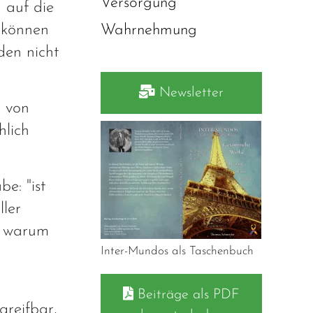
Versorgung
 auf die
e können
Wahrnehmung
den nicht
Newsletter
B von
hlich
e: "ist
ller
 - warum
Inter-Mundos als Taschenbuch
Beiträge als PDF
greifbar,