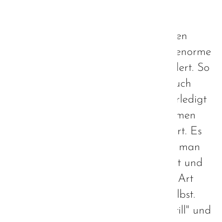
P.S. was allerdings niemand (kaum
jemand) nach einem - selbst so tollen
Abend - zu sehen bekommt ist die enorme
Kraftanstrengung, die dieser erfordert. So
fällt man zwar, wie jeder andere auch
nach einem solchen Abend völlig erledigt
ins Bett, ist aber nach dem erholsamen
Schlaf keineswegs wieder regeneriert. Es
Bedarf Tage der Regeneration, bis man
sich wieder einigermaßen erholt hat und
wieder auf der Höhe ist. Nur diese Art
der Selbsthilfe regeln wir für uns selbst.
Das sind die Tage, an denen wir "still" und