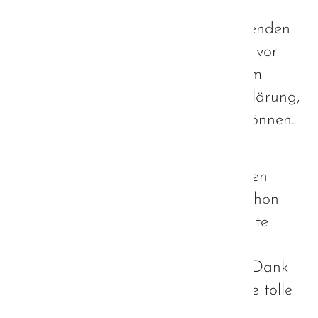
wir dort auf Augenhöhe zu führen
vermögen, führen wir den dort sitzenden
Verantwortlichen nur allzu deutlich vor
Augen, zu was Autisten zu leisten im
Stande sind. Das ist die beste Aufklärung,
die wir in diesem Rahmen leisten können.
Ich danke allen Mitgliedern der
Projektgruppe Autisten für den tollen
gestrigen Abend und freue mich schon
auf das nächste Treffen und die gute
Zusammenarbeit bis dahin.
Selbstverständlich auch herzlichen Dank
meiner Mitmoderatorin Silke für die tolle
Zusammenarbeit :)