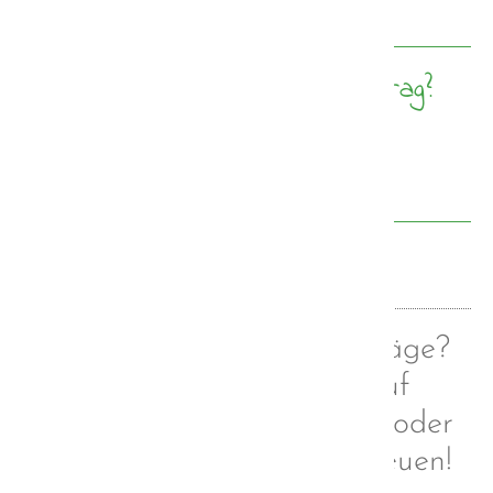
"unsichtbar" für euch sind.
Wie gefällt euch dieser Beitrag?
4,6/5 Sterne (10 Stimmen)
Zurück
Euch gefallen meine Beiträge?
Dann folgt mir doch auf
Facebook, Instagram und/oder
Tumblr. Ich würde mich freuen!