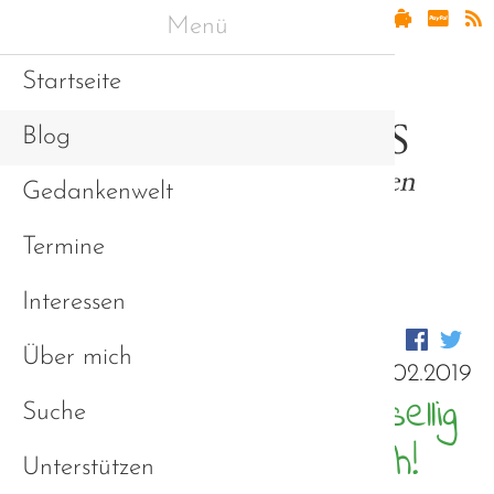
Menü
Startseite
Blog
Gedankenwelt
Termine
Interessen
Über mich
14.02.2019
Autisten sind nicht gesellig
Suche
oder effizient? Oh doch!
Unterstützen