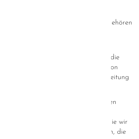
einfügen können.
Ihr bestimmt also, ob ihr uns dazugehören
lasst oder nicht.
Ich sehe daher nicht nur die fertige
Autismus-Strategie als Chance für die
Verbesserung der Lebensqualität von
Autisten, sondern bereits die Erarbeitung
der Strategie.
Durch unsere aktive Mitarbeit in den
einzelnen Projektgruppen und den
äußerst produktiven Ergebnissen, die wir
dort erzielen, sowie die Diskussionen, die