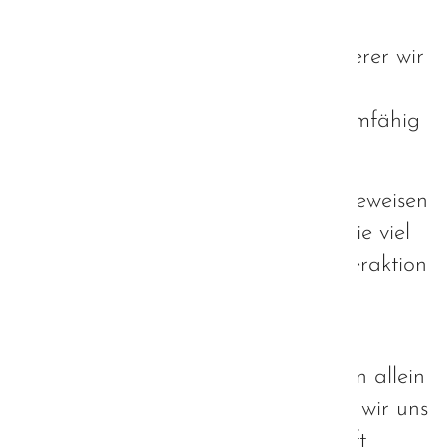
Entscheidend sind die
Rahmenbedingungen, innerhalb derer wir
uns bewegen können. Passen diese,
können wir durchaus eloquent, teamfähig
und enorm produktiv sein.
Wir hätten den Außenstehenden beweisen
können, wie gesellig wir sind und wie viel
Spaß uns eine gesellschaftliche Interaktion
bereiten kann.
Zumindest, wenn die
Rahmenbedingungen passen... denn allein
diese entscheiden darüber, wie gut wir uns
Autisten in die soziale Gemeinschaft