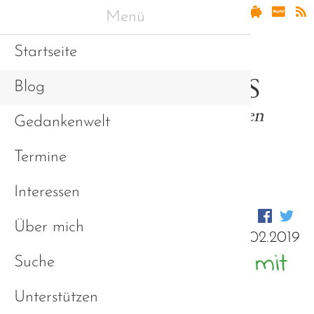
Menü
Startseite
Blog
Gedankenwelt
Termine
Interessen
Über mich
03.02.2019
Autisten im Gespräch mit
Suche
Hubert Aiwanger
Unterstützen